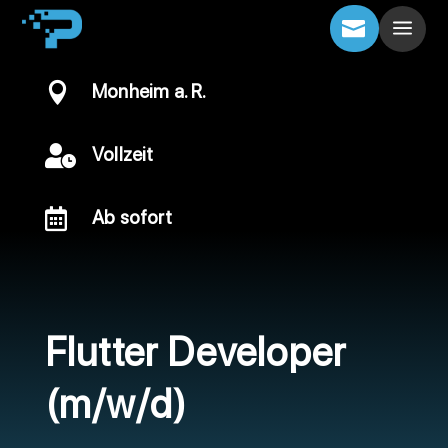
a


Monheim a. R.

Vollzeit

Ab sofort
Flutter Developer
(m/w/d)